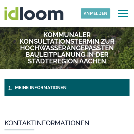
Skip to main content
Erkannte Zeitzone
Togg
ANMELDEN
IWW
KOMMUNALER
OK
KONSULTATIONSTERMIN ZUR
HOCHWASSERANGEPASSTEN
BAULEITPLANUNG IN DER
STÄDTEREGION AACHEN
MEINE INFORMATIONEN
BESTÄTIGUNG
KONTAKTINFORMATIONEN