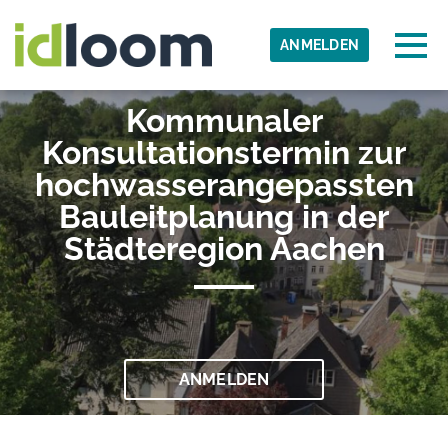
Skip to main content
Erkannte Zeitzone
Togg
ANMELDEN
IWW
Kommunaler
OK
Konsultationstermin zur
hochwasserangepassten
Bauleitplanung in der
Städteregion Aachen
ANMELDEN